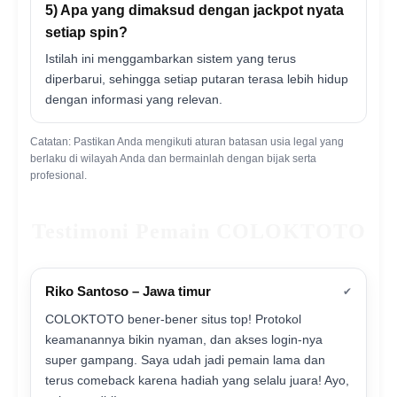
5) Apa yang dimaksud dengan jackpot nyata
setiap spin?
Istilah ini menggambarkan sistem yang terus
diperbarui, sehingga setiap putaran terasa lebih hidup
dengan informasi yang relevan.
Catatan: Pastikan Anda mengikuti aturan batasan usia legal yang
berlaku di wilayah Anda dan bermainlah dengan bijak serta
profesional.
Testimoni Pemain COLOKTOTO
Riko Santoso – Jawa timur
✔
COLOKTOTO bener-bener situs top! Protokol
keamanannya bikin nyaman, dan akses login-nya
super gampang. Saya udah jadi pemain lama dan
terus comeback karena hadiah yang selalu juara! Ayo,