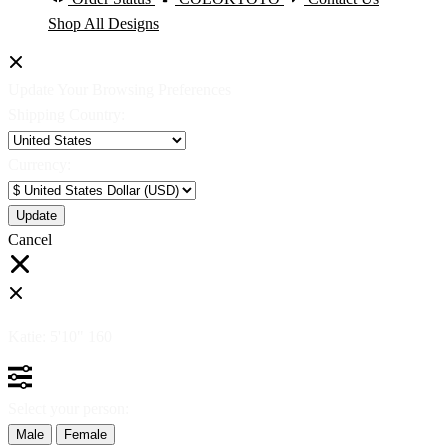
Shop All Designs
Update Your Browsing Preferences
Shipping Country:
Currency:
Cancel
Katie:
5'10"
160
Select your person:
Male
Female