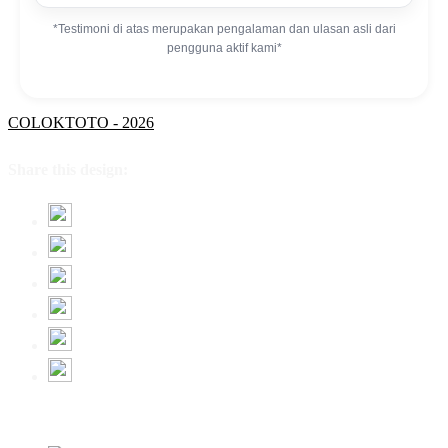
*Testimoni di atas merupakan pengalaman dan ulasan asli dari
pengguna aktif kami*
COLOKTOTO - 2026
Share this design: