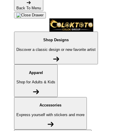
Back To Menu
Shop Designs
Discover a classic design or new favorite artist
Apparel
Shop for Adults & Kids
Accessories
Express yourself with stickers and more