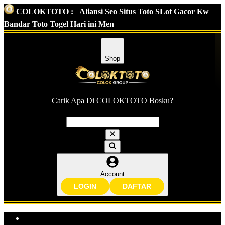
COLOKTOTO :
Aliansi Seo Situs Toto SLot Gacor Kw
Bandar Toto Togel Hari ini Men
Shop
Carik Apa Di COLOKTOTO Bosku?
Account
LOGIN
DAFTAR
Explore Categories