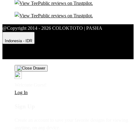
@Copyright 2014 - 2026 COLOKTOTO | PASHA
Indonesia - IDR
Product Safety
Intellectual Property Policy
CA: Do Not Sell My
Personal Information
Privacy Policy
Terms
Welcome Guest!
Log In
Sign Up
Create an account to save your favorite designs for viewing
anytime, on any device.