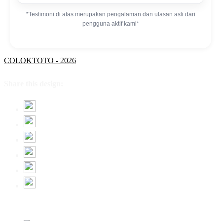
*Testimoni di atas merupakan pengalaman dan ulasan asli dari
pengguna aktif kami*
COLOKTOTO - 2026
Share this design: