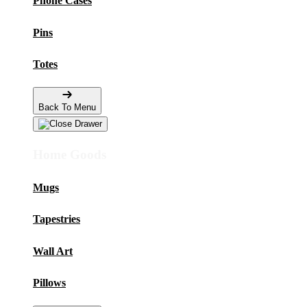
Phone Cases
Pins
Totes
Back To Menu
Home Goods
Mugs
Tapestries
Wall Art
Pillows