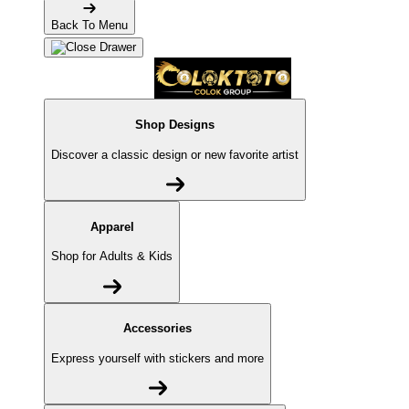
Back To Menu
Shop Designs
Discover a classic design or new favorite artist
Apparel
Shop for Adults & Kids
Accessories
Express yourself with stickers and more