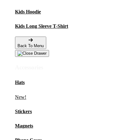
Kids Hoodie
Kids Long Sleeve T-Shirt
Back To Menu
Accessories
Hats
New!
Stickers
Magnets