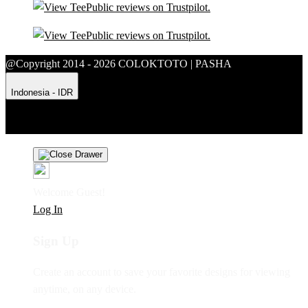
@Copyright 2014 - 2026 COLOKTOTO | PASHA
Indonesia - IDR
Product Safety
Intellectual Property Policy
CA: Do Not Sell My
Personal Information
Privacy Policy
Terms
Welcome Guest!
Log In
Sign Up
Create an account to save your favorite designs for viewing
anytime, on any device.