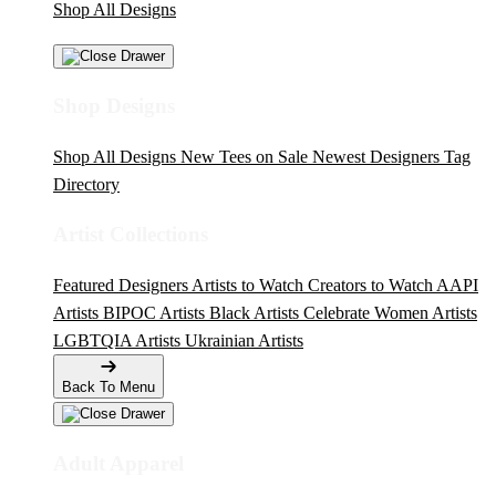
Shop All Designs
Shop Designs
Shop All Designs
New Tees on Sale
Newest Designers
Tag
Directory
Artist Collections
Featured Designers
Artists to Watch
Creators to Watch
AAPI
Artists
BIPOC Artists
Black Artists
Celebrate Women Artists
LGBTQIA Artists
Ukrainian Artists
Back To Menu
Adult Apparel