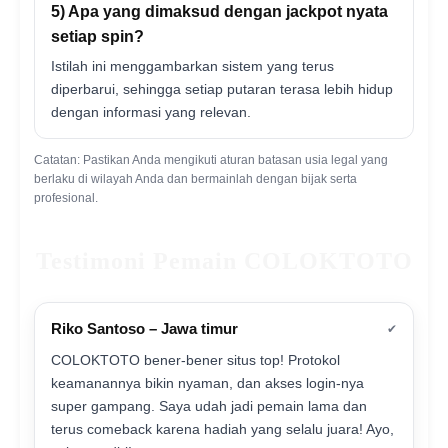
5) Apa yang dimaksud dengan jackpot nyata
setiap spin?
Istilah ini menggambarkan sistem yang terus
diperbarui, sehingga setiap putaran terasa lebih hidup
dengan informasi yang relevan.
Catatan: Pastikan Anda mengikuti aturan batasan usia legal yang
berlaku di wilayah Anda dan bermainlah dengan bijak serta
profesional.
Testimoni Pemain COLOKTOTO
Riko Santoso – Jawa timur
✔
COLOKTOTO bener-bener situs top! Protokol
keamanannya bikin nyaman, dan akses login-nya
super gampang. Saya udah jadi pemain lama dan
terus comeback karena hadiah yang selalu juara! Ayo,