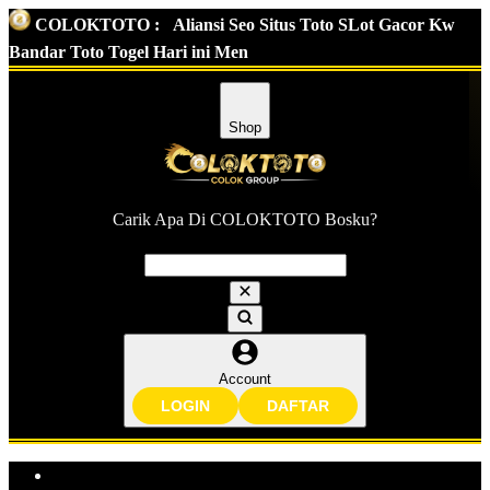
COLOKTOTO :
Aliansi Seo Situs Toto SLot Gacor Kw
Bandar Toto Togel Hari ini Men
Shop
Carik Apa Di COLOKTOTO Bosku?
Account
LOGIN
DAFTAR
Explore Categories