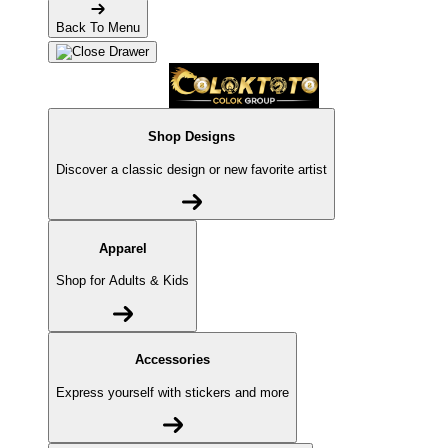
Back To Menu
Shop Designs
Discover a classic design or new favorite artist
Apparel
Shop for Adults & Kids
Accessories
Express yourself with stickers and more